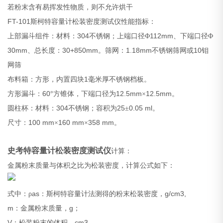
若粉末含有易挥发性物质，则不允许烘干
FT-101
斯柯特容量计松装密度测试仪性能指标：
304
112mm
上部漏斗组件：材料：
不锈钢；上端口径Φ
、下端口径Φ
30mm
30+850mm
1.18mm
10
、总长度：
。筛网：
不锈钢筛网或
钼
网筛
1
布料箱：方形，内置四块
毫米厚不锈钢档板。
60
12.5mm
12.5mm
方形漏斗：
°方锥体，下端口径为
×
。
304
25
0.05 ml
圆柱杯：材料：
不锈钢；容积为
±
。
100 mm
160 mm
358 mm
尺寸：
×
×
。
史考特容量计松装密度测试仪
计算：
金属粉末质量与体积之比为松装密度，计算公式如下：
as
g/cm3,
式中：ρ
：斯柯特容量计法测得的粉末松装密度，
m
g
：金属粉末质量，
；
V
cm3
：松装粉末的体积，
。