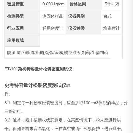
密度精度
0.0001g/cm
价格区间
5千-1万
检测类型
测固体样品
仪器类别
台式
行业应用
通用密度计
仪器种类
堆密度计
应用领域
能源,道路/轨道/船舶,钢铁/金属,航空航天,制药/生物制药
FT-101斯柯特容量计松装密度测试仪
史考特容量计松装密度测试仪
取
:
样
3.1
100cm3
测定每一种粉末松装密度时，应至少取
体积的样品，分
三份进行。
3.2
通常，粉末按接收状态测定，在某些情况下，粉末应进行烘
干。但如果粉末容易氧化，应在真空或惰性气氛保护下进行烘干。