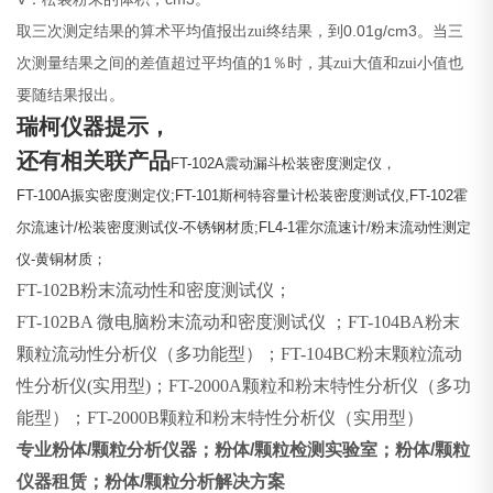
0.01g/cm3
取三次测定结果的算术平均值报出zui终结果，到
。当三
1
次测量结果之间的差值超过平均值的
％时，其zui大值和zui小值也
要随结果报出。
瑞柯仪器
提示，
还有相关联产品
FT-102A
震动漏斗松装密度测定仪，
FT-100A
振实密度测定仪
;FT-101
斯柯特容量计松装密度测试仪
,FT-102
霍
尔流速计
/
松装密度测试仪
-
不锈钢材质
;FL4-1
霍尔流速计
/
粉末流动性测定
仪
-
黄铜材质；
FT-102B
粉末流动性和密度测试仪；
FT-102BA 微电脑粉末流动和密度测试仪 ；FT-104BA粉末
颗粒流动性分析仪（多功能型）；FT-104BC粉末颗粒流动
性分析仪(实用型)；FT-2000A颗粒和粉末特性分析仪（多功
能型）；FT-2000B颗粒和粉末特性分析仪（实用型）
专业粉体
/
颗粒分析仪器；粉体
/
颗粒检测实验室；粉体
/
颗粒
仪器租赁；粉体
/
颗粒分析解决方案