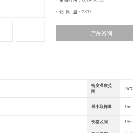
访 问 量：
2637
产品咨询
密度温度范
25
围
最小取样量
1ml
价格区间
1千