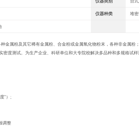
仪器类别
台式
仪器种类
堆密
合
各种金属粉及其它稀有金属粉、合金粉或金属氧化物粉末，各种非金属粉
实密度测试。为生产企业、科研单位和大专院校解决多品种和多规格试样
度”）;
单独调整