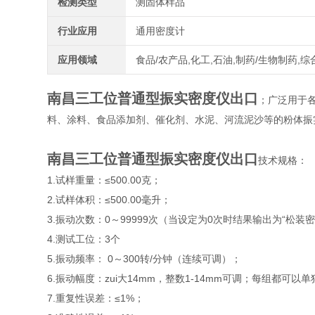
检测类型
测固体样品
行业应用
通用密度计
应用领域
食品/农产品,化工,石油,制药/生物制药,综
南昌三工位普通型振实密度仪出口
；广泛用于
料、涂料、食品添加剂、催化剂、水泥、河流泥沙等的粉体振
南昌三工位普通型振实密度仪出口
技术规格：
1.试样重量：≤500.00克；
2.试样体积：≤500.00毫升；
3.振动次数：0～99999次（当设定为0次时结果输出为“松装密
4.测试工位：3个
5.振动频率： 0～300转/分钟（连续可调）；
6.振动幅度：zui大14mm，整数1-14mm可调；每组都可以
7.重复性误差：≤1%；