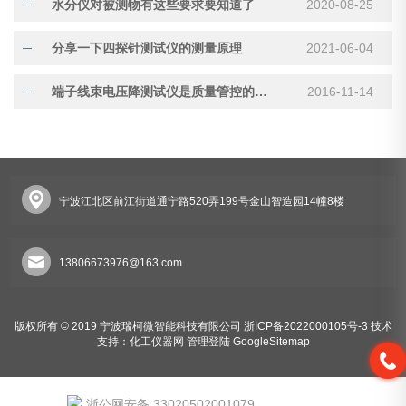
水分仪对被测物有这些要求要知道了
2020-08-25
分享一下四探针测试仪的测量原理
2021-06-04
端子线束电压降测试仪是质量管控的*仪器
2016-11-14
宁波江北区前江街道通宁路520弄199号金山智造园14幢8楼
13806673976@163.com
版权所有 © 2019 宁波瑞柯微智能科技有限公司
浙ICP备2022000105号-3
技术
支持：
化工仪器网
管理登陆
GoogleSitemap
浙公网安备 33020502001079