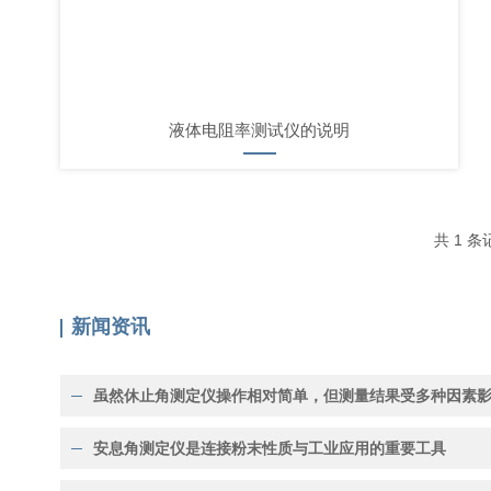
液体电阻率测试仪的说明
共 1 
新闻资讯
虽然休止角测定仪操作相对简单，但测量结果受多种因素
安息角测定仪是连接粉末性质与工业应用的重要工具