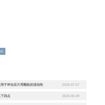
被用于评估压片用颗粒的流动性
2026-07-07
以下四点
2026-06-09