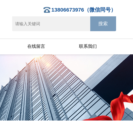
13806673976（微信同号）
在线留言
联系我们