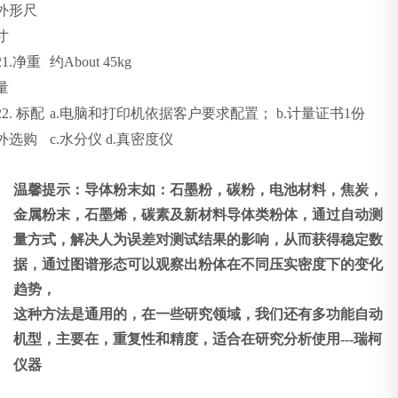
外形尺
寸
21.
净重
约
About 45kg
量
22.
标配
a.
电脑和打印机依据客户要求配置；
b.
计量证书
1
份
外选购
c.
水分仪
d.
真密度仪
温馨提示：导体粉末如：石墨粉，碳粉，电池材料，焦炭，
金属粉末，石墨烯，碳素及新材料导体类粉体，通过自动测
量方式，解决人为误差对测试结果的影响，从而获得稳定数
据，通过图谱形态可以观察出粉体在不同压实密度下的变化
趋势，
这种方法是通用的，在一些研究领域，我们还有多功能自动
机型，主要在，重复性和精度，适合在研究分析使用
---
瑞柯
仪器