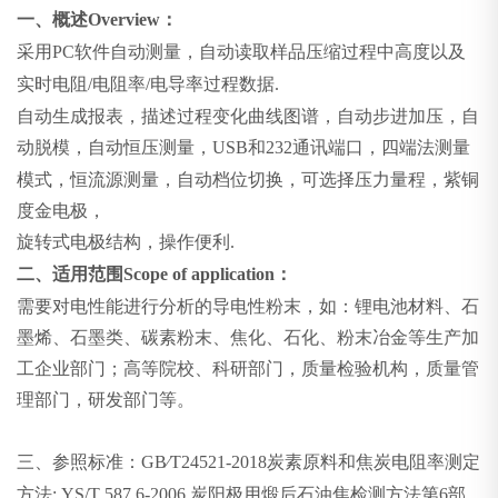
一、概述
Overview
：
采用
PC
软件自动测量，自动读取样品压缩过程中高度以及
实时电阻
/
电阻率
/
电导率过程数据
.
自动生成报表，描述过程变化曲线图谱，自动步进加压，自
动脱模，自动恒压测量，
USB
和
232
通讯端口，四端法测量
模式，恒流源测量，自动档位切换，可选择压力量程，紫铜
度金电极，
旋转式电极结构，操作便利
.
二、适用范围
Scope of application
：
需要对电性能进行分析的导电性粉末，如：锂电池材料、石
墨烯、石墨类、碳素粉末、焦化、石化、粉末冶金等生产加
工企业部门；高等院校、科研部门，质量检验机构，质量管
理部门，研发部门等。
三、参照标准：
GB∕T24521-2018
炭素原料和焦炭电阻率测定
方法
; YS/T 587.6-2006
炭阳极用煅后石油焦检测方法第
6
部