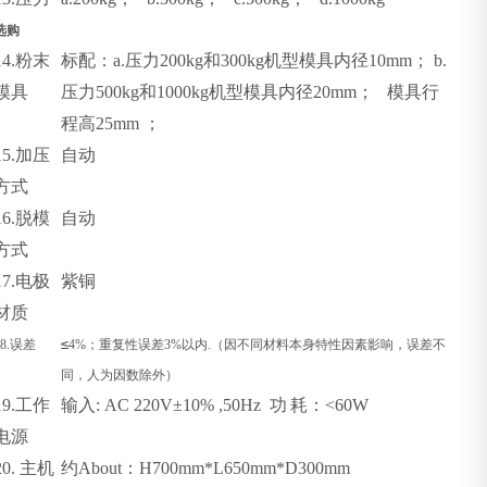
选购
14.
粉末
标配：
a.
压力
200kg
和
300kg
机型模具内径
10mm
；
b.
模具
压力
500kg
和
1000kg
机型模具内径
20mm
；
模具行
程高
25mm
；
15.
加压
自动
方式
16.
脱模
自动
方式
17.
电极
紫铜
材质
≤
8.
误差
4%
；重复性误差
3%
以内
.
（因不同材料本身特性因素影响，误差不
同，人为因数除外）
19.
工作
输入
: AC 220V±10% ,50Hz
功
耗：
<60W
电源
20.
主机
约
About
：
H700mm*L650mm*D300mm