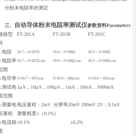
分粉末电阻率的测定
自动导体粉末电阻率测试仪
三、
参数资料
Parameters
规格型
FT-201A
FT-201B
FT-201C
号
1.
电阻
10-7
～
2
×
107Ω
10-6
～
2
×
106Ω
10-5
～
2
×
106Ω
2.
电阻率
10-7
～
2
×
107Ω-cm
10-6
～
2
×
106Ω-cm
10-5
～
2
×
106Ω-cm
范围
3.
电导率
5
×
10-7
～
107s/cm
5
×
10-6
～
106s/cm
5
×
10-6
～
105s/cm
4.
测试电
1μA
，
10μA
，
100µA
，
1mA
，
10mA
，
1000mA
流范围
5.
测量电
电压量程：
2mV
分辨率
20mV 200mV 2V
：
0.1uV
压量程
测量精度
±
（
0.1%
）
6.
电流精
±0.1%
±0.2%
度