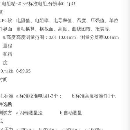
7.
电阻精
≤0.3%
标准电阻
,
分辨率
0. 1
μΩ
度
8.PC
软
电阻值、电阻率、电导率值、温度、压强值、单位
件界面
自动换算、横截面、高度、曲线图谱、报表等
.
9.
高度
高度测量范围：
0.01-10.01mm
，测量分辨率
0.01mm
量程
和精
度
10.
恒压
0-99.9S
时间
11.
标准
a.
标准校准电阻
1-3
个；
b.
标准高度校准件
1
个
.
件
选购
测试方
a.
四端测量法
b.
自动测量
式
13.
压力
a.200kg
；
b.300kg
；
c.500kg
；
d.1000kg