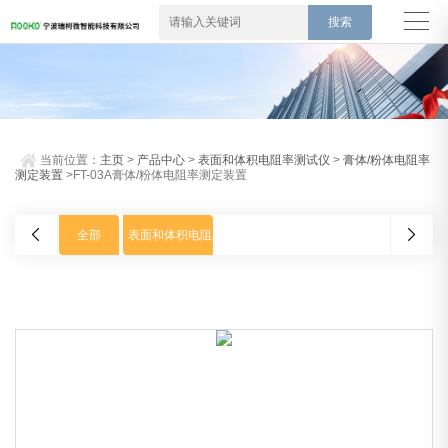
当前位置：
主页
>
产品中心
>
表面和体积电阻率测试仪
>
膏体/粉体电阻率
测定装置
>FT-03A膏体/粉体电阻率测定装置
全部
表面和体积电阻率测试仪