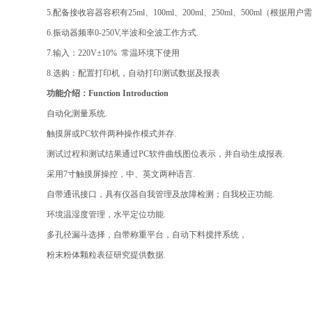
5.
配备接收容器容积有25ml、100ml、200ml、250ml、500ml（根据用
6.
振动器频率0-250V,半波和全波工作方式.
7.
输入：220V±10% 常温环境下使用
8.
选购：
配置打印机，自动打印测试数据及报表
功能介绍：F
unction Introduction
自动化测量系统.
触摸屏或PC软件两种操作模式并存.
测试过程和测试结果通过PC软件曲线图位表示，并自动生成报表.
采用7寸触摸屏操控，中、英文两种语言.
自带通讯接口，具有仪器自我管理及故障检测；自我校正功能.
环境温湿度管理，水平定位功能.
多孔径漏斗选择，自带称重平台，自动下料搅拌系统，
粉末粉体颗粒表征研究提供数据.