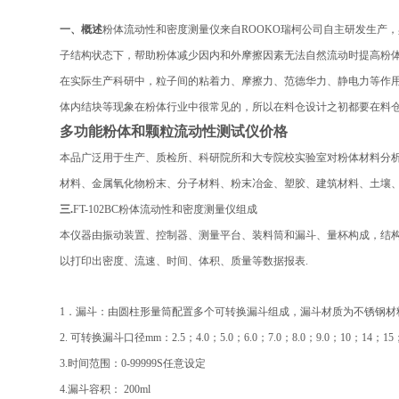
一、概述
粉体流动性和密度测量仪
来自ROOKO瑞柯公司自主研发生产
子结构状态下，帮助粉体减少因内和外摩擦因素无法自然流动时提高粉体
在实际生产科研中，粒子间的粘着力、摩擦力、范德华力、静电力等作
体内结块等现象在粉体行业中很常见的，所以在料仓设计之初都要在料仓
多功能粉体和颗粒流动性测试仪价格
本品广泛用于生产、质检所、科研院所和大专院校实验室对粉体材料分
材料、金属氧化物粉末、分子材料、粉末冶金、塑胶、建筑材料、土壤
三.
FT-102BC
粉体流动性和密度测量仪组成
本仪器由振动装置、控制器、测量平台、装料筒和漏斗、量杯构成，结构
以打印出密度、流速、时间、体积、质量等数据报表.
1．漏斗：由圆柱形量筒配置多个可转换漏斗组成，漏斗材质为不锈钢
2.
可转换漏斗口径mm：2.5；4.0；5.0；6.0；7.0；8.0；9.0；10；14
3.
时间范围：0-99999S任意设定
4.
漏斗容积： 200ml