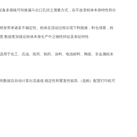
配备多规格可转换漏斗
出口孔径之
测量方式，在不改变粉体本身特性和分
研发带来诸多不确定性。
粉体在流动过程出现下料困难，料仓堵塞，粉
.数据更加接近粉体本身生产中之物性特征及表征特性.
适用于化工、石油、医药、制药、涂料、电池材料、陶瓷、非金属粉末
数据后自动计算出流速值.稳定性和重复性较高.（选购）配置打印机可