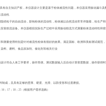
，具有自主知识产权，本仪器设计主要是基于粉体难流性问题，
本仪器采用振动漏斗及
流动性.
用阻碍粒子的自由流动，影响粉体的流动性，粉体难以自然流动常常伴随着，给生产和
安装助流设备。本仪器模拟实际生产过程中采用振动助流方式测量粉体流动特性和密度
析和测量使用特别是针对难流性粉体有很好的效果。满足国标、欧洲和美标测试规范，
、染料、磨料、食品添加剂、催化剂等相关行业
设计符合人体工学要求，操作简便。测试数据输入后自动计算密度数据，操作获得时间
材料制成，且具有足够的壁厚、硬度、光滑、以防变形和过度磨损。
；15；16；17；18；25（根据用户需求选
购
）