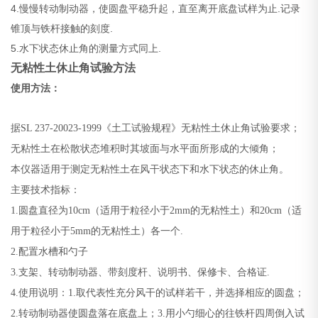
4.慢慢转动制动器，使圆盘平稳升起，直至离开底盘试样为止.记录
锥顶与铁杆接触的刻度.
5.水下状态休止角的测量方式同上.
无粘性土休止角试验方法
使用方法：
据SL 237-20023-1999《土工试验规程》
无粘性土休止角
试验要求；
无粘性土在松散状态堆积时其坡面与水平面所形成的大倾角；
本仪器适用于测定无粘性土在风干状态下
和
水下状态的休止角。
主要技术指标：
1.
圆盘直径为10cm（适用于粒径小于2mm的无粘性土）
和
20cm（适
用于粒径小于5mm的无粘性土）
各一个.
2.配置水槽和勺子
3.支架、转动制动器、带刻度杆、说明书、保修卡、合格证.
4.使用说明：1.取代表性充分风干的试样若干，并选择相应的圆盘；
2.转动制动器使圆盘落在底盘上；3.用小勺细心的往铁杆四周倒入试