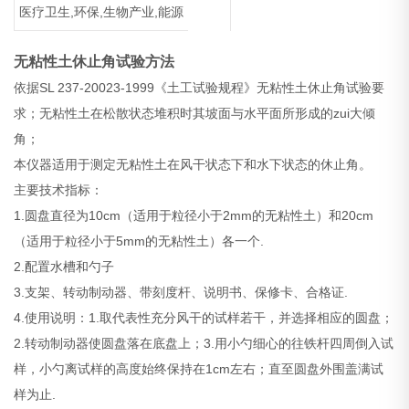
医疗卫生,环保,生物产业,能源
无粘性土休止角试验方法
依据SL 237-20023-1999《土工试验规程》无粘性土休止角试验要
求；无粘性土在松散状态堆积时其坡面与水平面所形成的zui大倾
角；
本仪器适用于测定无粘性土在风干状态下和水下状态的休止角。
主要技术指标：
1.圆盘直径为10cm（适用于粒径小于2mm的无粘性土）和20cm
（适用于粒径小于5mm的无粘性土）各一个.
2.配置水槽和勺子
3.支架、转动制动器、带刻度杆、说明书、保修卡、合格证.
4.使用说明：1.取代表性充分风干的试样若干，并选择相应的圆盘；
2.转动制动器使圆盘落在底盘上；3.用小勺细心的往铁杆四周倒入试
样，小勺离试样的高度始终保持在1cm左右；直至圆盘外围盖满试
样为止.