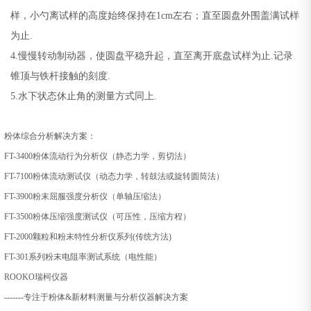
样，小勺离试样的高度始终保持在1cm左右；直至圆盘外围盖满试样
为止.
4.慢慢转动制动器，使圆盘平稳升起，直至离开底盘试样为止.记录
锥顶与铁杆接触的刻度.
5.水下状态休止角的测量方式同上.
粉体综合分析解决方案：
FT-3400
粉体流动行为分析仪（静态力学，剪切法）
FT-7100
粉体流动测试仪（动态力学，转鼓法或旋转圆筒法）
FT-3900
粉末屈服强度分析仪（单轴压缩法）
FT-3500
粉体压缩强度测试仪（可压性，压缩方程）
FT-2000
颗粒和粉末特性分析仪系列
(
传统方法
)
FT-301
系列粉末电阻率测试系统（电性能）
ROOKO
瑞柯仪器
-------
专注于粉体
&
新材料测量与分析仪器解决方案