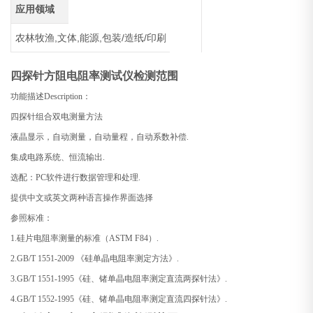
应用领域
农林牧渔,文体,能源,包装/造纸/印刷
四探针方阻电阻率测试仪检测范围
功能描述Description：
四探针组合双电测量方法
液晶显示，自动测量，自动量程，自动系数补偿.
集成电路系统、恒流输出.
选配：PC软件进行数据管理和处理.
提供中文或英文两种语言操作界面选择
参照标准：
1.硅片电阻率测量的标准（ASTM F84）.
2.GB/T 1551-2009 《硅单晶电阻率测定方法》.
3.GB/T 1551-1995《硅、锗单晶电阻率测定直流两探针法》.
4.GB/T 1552-1995《硅、锗单晶电阻率测定直流四探针法》.