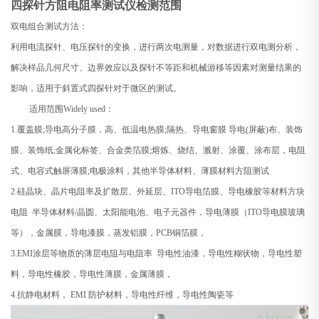
四探针方阻电阻率测试仪检测范围
双电组合测试方法：
利用电流探针、电压探针的变换，进行两次电测量，对数据进行双电测分析，
解决样品几何尺寸、边界效应以及探针不等距和机械游移等因素对测量结果的
影响，适用于斜置式四探针对于微区的测试。
适用范围Widely used：
1.覆盖膜;导电高分子膜，高、低温电热膜;隔热、导电窗膜 导电(屏蔽)布、装饰
膜、装饰纸;金属化标签、合金类箔膜;熔炼、烧结、溅射、涂覆、涂布层，电阻
式、电容式触屏薄膜;电极涂料，其他半导体材料、薄膜材料方阻测试
2.硅晶块、晶片电阻率及扩散层、外延层、ITO导电箔膜、导电橡胶等材料方块
电阻 半导体材料/晶圆、太阳能电池、电子元器件，导电薄膜（ITO导电膜玻璃
等），金属膜，导电漆膜，蒸发铝膜，PCB铜箔膜，
3.EMI涂层等物质的薄层电阻与电阻率 导电性油漆，导电性糊状物，导电性塑
料，导电性橡胶，导电性薄膜，金属薄膜，
4.抗静电材料， EMI 防护材料，导电性纤维，导电性陶瓷等