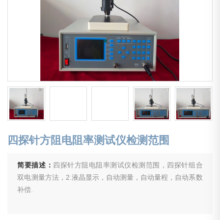
四探针方阻电阻率测试仪检测范围
简要描述：
四探针方阻电阻率测试仪检测范围，四探针组合
双电测量方法，2.液晶显示，自动测量，自动量程，自动系数
补偿.