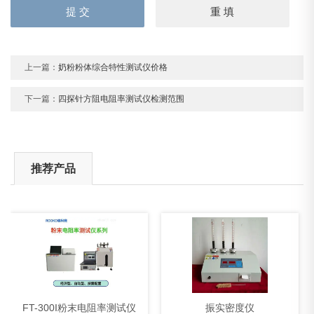
上一篇：
奶粉粉体综合特性测试仪价格
下一篇：
四探针方阻电阻率测试仪检测范围
推荐产品
FT-300I粉末电阻率测试仪
振实密度仪