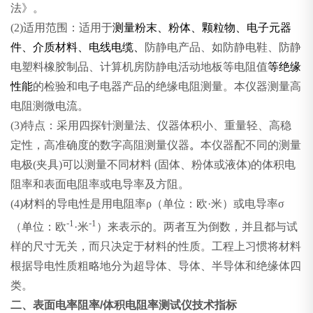
法》。
(2)适用范围：适用于
测量粉末、粉体、颗粒物、电子元器
件、介质材料、电线电缆、
防静电产品、如防静电鞋、防静
电塑料橡胶制品、计算机房防静电活动地板等电阻值
等绝缘
性能
的检验和电子电器产品的绝缘电阻测量。本仪器测量高
电阻测微电流。
(3)特点：采用四探针测量法、仪器体积小、重量轻、高稳
定性，高准确度的数字高阻测量仪器
。
本仪器配不同的测量
电极(夹具)可以测量不同材料 (固体、粉体或液体)的体积电
阻率和表面电阻率或电导率及方阻。
(4)材料的导电性是用电阻率ρ（单位：欧·米）或电导率σ
-1
-1
（单位：欧
·米
）来表示的。两者互为倒数，并且都与试
样的尺寸无关，而只决定于材料的性质。工程上习惯将材料
根据导电性质粗略地分为超导体、导体、半导体和绝缘体四
类。
二、表面电率阻率/体积电阻率测试仪技术指标