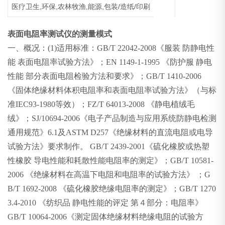
医疗卫生,环保,农林牧渔,能源,包装/造纸/印刷
表面电阻率测试仪的测量模式
一、概况：(1)适用标准：GB/T 22042-2008《服装 防静电性
能 表面电阻率试验方法》；EN 1149-1-1995 《防护服 静电
性能 部分表面电阻检验方法和要求》；GB/T 1410-2006
《固体绝缘材料体积电阻率和表面电阻率试验方法》（与标
准IEC93-1980等效）；FZ/T 64013-2008 《静电植绒毛
绒》；SJ/10694-2006《电子产品制造与应用系统防静电检测
通用规范》6.1及ASTM D257《绝缘材料的直流电阻或电导
试验方法》要求制作。 GB/T 2439-2001《硫化橡胶或热塑
性橡胶 导电性能和耗散性能电阻率的测定》；GB/T 10581-
2006 《绝缘材料在高温下电阻和电阻率的试验方法》 ；G
B/T 1692-2008 《硫化橡胶绝缘电阻率的测定》；GB/T 1270
3.4-2010 《纺织品 静电性能的评定 第４部分：电阻率》
GB/T 10064-2006《测定固体绝缘材料绝缘电阻的试验方