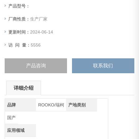
产品型号：
厂商性质：
生产厂家
更新时间：
2024-06-14
访 问 量：
5556
产品咨询
联系我们
详细介绍
品牌
ROOKO/瑞柯
产地类别
国产
应用领域