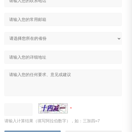
请输入计算结果（填写阿拉伯数字），如：三加四=7