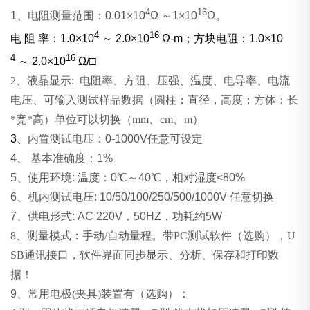
4
16
1、电阻测量范围：0.01×10
Ω ～1×10
Ω。
4
16
电 阻 率：1.0×10
～ 2.0×10
Ω-m；方块电阻：1.0×10
4
16
～ 2.0×10
Ω/□
2、
液晶显示: 电阻率、方阻、压强、温度、电导率、电流
电压、可输入测试样品数据（圆柱：直径，高度；方体：长
*宽*高）单位可以切换（mm、cm、m）
3、
内置测试电压：0-1000V任意可设定
4、 基本准确度：1%
5、使用环境: 温度：0℃～40℃，相对湿度<80%
6、机内测试电压: 10/50/100/250/500/1000V 任意切换
7、供电形式: AC 220V，50HZ，功耗约5W
8、测量模式：手动/自动量程。带PC测试软件（选购），U
SB通讯接口，软件界面同步显示、分析、保存和打印数
据！
9
、常用电极(夹具)装置有（选购）：