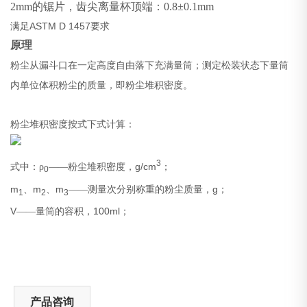
2mm的锯片，齿尖离量杯顶端：0.8±0.1mm
满足ASTM D 1457要求
原理
粉尘从漏斗口在一定高度自由落下充满量筒；测定松装状态下量筒
内单位体积粉尘的质量，即粉尘堆积密度。
粉尘堆积密度按式下式计算：
3
g/cm
式中：
ρ
——粉尘堆积密度，
；
0
m
m
m
g
、
、
——测量次分别称重的粉尘质量，
；
1
2
3
V
100ml
——量筒的容积，
；
产品咨询