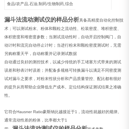
食品/农产品,石油,制药/生物制药,综合
漏斗法流动测试仪的样品分析
具备高精度自动化控制技
术；可以测试粉末、粉体和颗粒之流动性、松装密度、堆积密度、
体积密度和堆密度参数；当测试流动性时，自动开启控制阀门，自
动计时和流完自动停止计时；当进行粉末和颗粒密度测试时，无需
另购称重天平，自动称重并记录测试数据
自动通过良好的测控技术，以减少传统的手工堵塞方式带来的测试
误差和秒表计时误差；并配备多规格可转换漏斗以满足不同密度测
试对漏斗之要求，对粉末性状分析和产品质量管控、配比都有很好
的提升从而帮助企业降低生产成本。定位结构保证测试结果之准确
性。
Hausner Ratio
1
它符合
豪斯纳比越接近于
，流动性就越好的规律。
1
通常流动性差的粉体，比率都大于
漏斗法流动测试仪的样品分析