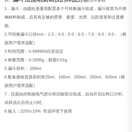
四、
技术参数
1
．漏斗：由圆柱形量筒配置多个可转换漏斗组成，漏斗材质为不锈
钢材料制成，且具有足够的壁厚、硬度、光滑、以防变形和过度磨
损。
2.
mm
2.5
4.0
5.0
6.0
7.0
8.0
9.0
可转换漏斗口径
：
；
；
；
；
；
；
；（根
据用户需求选配）
3.
0-99999S
时间范围：
任意设定
4.
0-2000g
0.01g
称量范围：
；精度
5.
200ml
漏斗容积：
6.
25ml
100ml
200ml
250ml
500ml
配备接收容器容积有
、
、
、
、
（根
据用户需求选配）
7
．仪器由控制箱电气部分和试验部分组成，自动开启出料口计时。
试样流出后停止计时。
8.
220V
10%
输入：
±
常温环境下使用