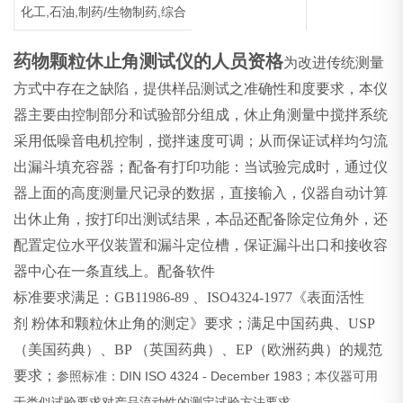
化工,石油,制药/生物制药,综合
药物颗粒休止角测试仪的人员资格
为改进传统测量
方式中存在之缺陷，提供样品测试之准确性和度要求，本仪
器主要由控制部分和试验部分组成，休止角测量中搅拌系统
采用低噪音电机控制，搅拌速度可调；从而保证试样均匀流
出漏斗填充容器；配备有打印功能：当试验完成时，通过仪
器上面的高度测量尺记录的数据，直接输入，仪器自动计算
出休止角，按打印出测试结果，本品还配备除定位角外，还
配置定位水平仪装置和漏斗定位槽，保证漏斗出口和接收容
器中心在一条直线上。配备软件
标准要求满足：GB11986-89 、ISO4324-1977《表面活性
剂 粉体和颗粒休止角的测定》要求；满足
中国药典、
USP
（
美国药典
）
、
BP
（
英国药典
）
、
EP
（
欧洲药典
）
的规范
要求；
DIN ISO 4324 - December 1983
参照标准：
；本仪器可用
于类似试验要求对产品流动性的测定试验方法要求。