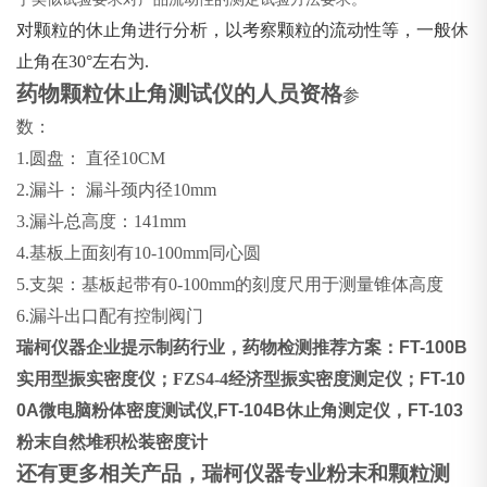
对颗粒的休止角进行分析，以考察颗粒的流动性等，一般休
止角在30°左右为.
药物颗粒休止角测试仪的人员资格
参
数：
1.
圆盘： 直径10CM
2.漏斗： 漏斗颈内径10mm
3.
漏斗总高度：141mm
4.
基板上面刻有10-100mm同心圆
5.
支架：基板起带有0-100mm的刻度尺用于测量锥体高度
6.
漏斗出口配有控制阀门
瑞柯仪器企业提示制药行业，药物检测推荐方案：
FT-100B
实用型
振实密度仪
；
FZS4-4
经济型振实密度测定仪；
FT-10
0A
微电脑粉体密度测试仪
,FT-104B
休止角测定仪，
FT-103
粉末自然堆积松装密度计
还有更多相关产品，瑞柯仪器专业粉末和颗粒测