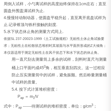
周倒入试样，小勺离试样的高度始终保持在1cm左右；直至
圆盘外围盖满试样为止.
4.慢慢转动制动器，使圆盘平稳升起，直至离开底盘试样为
止.记录锥顶与铁杆接触的刻度.
5.水下状态休止角的测量方式同上.
依据SL 237-20023-1999《土工试验规程》无粘性土休止角试验要
求；无粘性土在松散状态堆积时其坡面与水平面所形成的Z大倾角；
本仪器适用于测定无粘性土在风干状态下和水下状态的休止角。
用一直尺刮去测量筒上多余的试样，刮料时直尺与测量
0
桶上口平面约成
45
角，相互垂直刮四次。这一过程应
防止压实测量筒中的试样，避免振颤。然后称量测量桶
中试样的质量。
5.4.
按下式计算堆积密度：
P
＝
m
/V
ap
1
3
式中：
P
-------
待测试样的堆积密度，单位：
g/cm
；
ap