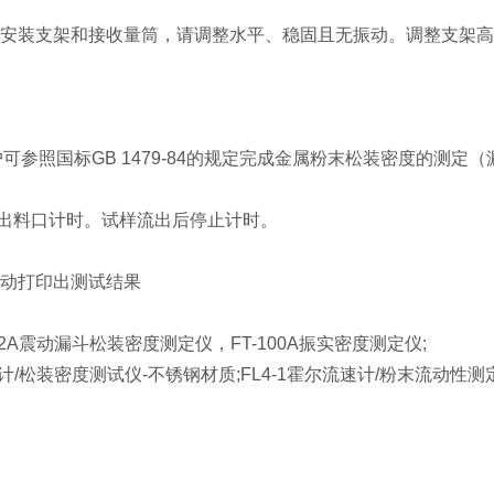
于安装支架和接收量筒，请调整水平、稳固且无振动。调整支架
可参照国标GB 1479-84的规定完成金属粉末松装密度的测定
出料口计时。试样流出后停止计时。
自动打印出测试结果
A震动漏斗松装密度测定仪，FT-100A振实密度测定仪;
流速计/松装密度测试仪-不锈钢材质;FL4-1霍尔流速计/粉末流动性