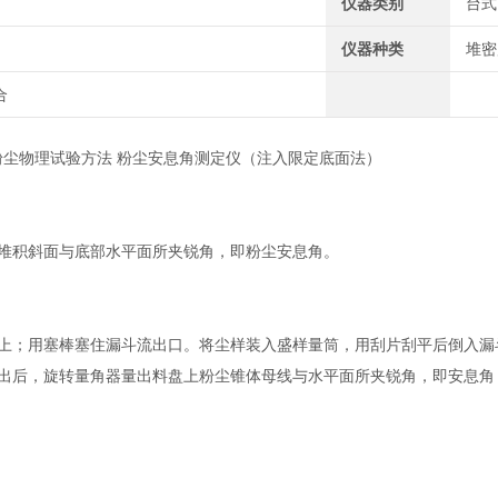
仪器类别
台式
仪器种类
堆密
合
2008粉尘物理试验方法 粉尘安息角测定仪（注入限定底面法）
堆积斜面与底部水平面所夹锐角，即粉尘安息角。
上；用塞棒塞住漏斗流出口。将尘样装入盛样量筒，用刮片刮平后倒入漏
后，旋转量角器量出料盘上粉尘锥体母线与水平面所夹锐角，即安息角，并