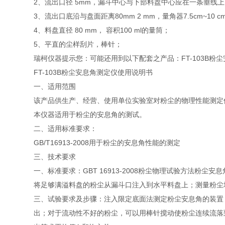
2、流出口径 5mm，漏斗中心与下部料盘中心应在一条垂线
3、流出口底沿与盘面距离80mm 2 mm，量角器7.5cm~10 c
4、料盘直径 80 mm， 容积100 ml的量筒；
5、平直的尘样刮片，棒针；
瑞柯仪器提示您：可能还用到以下配套之产品：FT-103B粉尘安
FT-103B粉尘安息角测定仪使用说明书
一、适用范围
该产品供生产、经营、使用单位实验室对粉尘的物理性能测定
本仪器适用于粉尘的安息角的测试。
二、适用标准要求：
GB/T16913-2008用于粉尘的安息角性能的测定
三、技术要求
一、标准要求：GBT 16913-2008粉尘物理试验方法粉尘
将足够满溢料盘的粉尘从漏斗口注入到水平料盘上；测量粉尘
三、试验要求及步骤：注入限定底面法测定粉尘安息角的装置
出；对于流动性不好的粉尘，可以用棒针搅动使粉尘连续流落