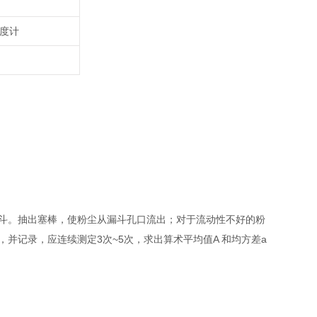
度计
斗。抽出塞棒，使粉尘从漏斗孔口流出；对于流动性不好的粉
记录，应连续测定3次~5次，求出算术平均值A 和均方差a