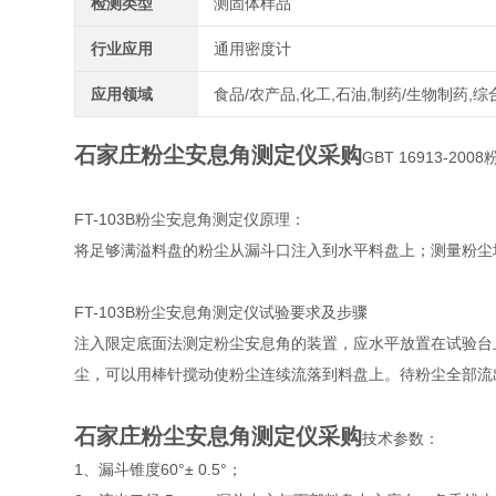
检测类型
测固体样品
行业应用
通用密度计
应用领域
食品/农产品,化工,石油,制药/生物制药,综
石家庄粉尘安息角测定仪采购
GBT 16913-
FT-103B粉尘安息角测定仪原理：
将足够满溢料盘的粉尘从漏斗口注入到水平料盘上；测量粉尘
FT-103B粉尘安息角测定仪试验要求及步骤
注入限定底面法测定粉尘安息角的装置，应水平放置在试验台
尘，可以用棒针搅动使粉尘连续流落到料盘上。待粉尘全部流出
石家庄粉尘安息角测定仪采购
技术参数：
1、漏斗锥度60°± 0.5°；