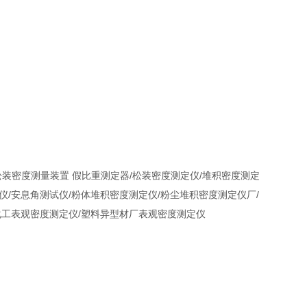
装密度测量装置 假比重测定器/松装密度测定仪/堆积密度测定
测定仪/安息角测试仪/粉体堆积密度测定仪/粉尘堆积密度测定仪厂/
*化工表观密度测定仪/塑料异型材厂表观密度测定仪