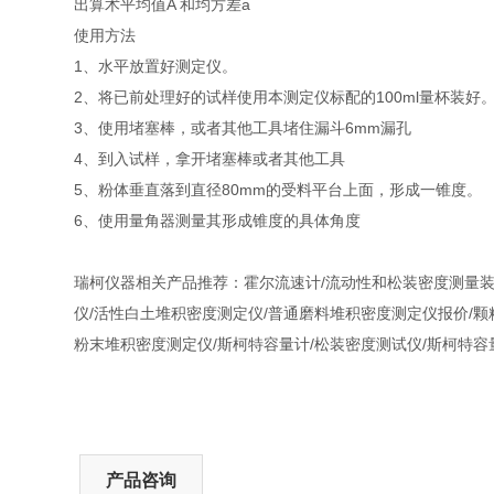
出算术平均值A 和均方差a
使用方法
1、水平放置好测定仪。
2、将已前处理好的试样使用本测定仪标配的100ml量杯装好
3、使用堵塞棒，或者其他工具堵住漏斗6mm漏孔
4、到入试样，拿开堵塞棒或者其他工具
5、粉体垂直落到直径80mm的受料平台上面，形成一锥度。
6、使用量角器测量其形成锥度的具体角度
瑞柯仪器相关产品推荐：霍尔流速计/流动性和松装密度测量装置
仪/活性白土堆积密度测定仪/普通磨料堆积密度测定仪报价/颗粒堆积
粉末堆积密度测定仪/斯柯特容量计/松装密度测试仪/斯柯特容
产品咨询