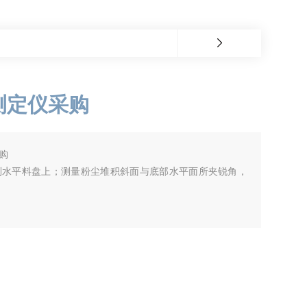
测定仪采购
购
到水平料盘上；测量粉尘堆积斜面与底部水平面所夹锐角，