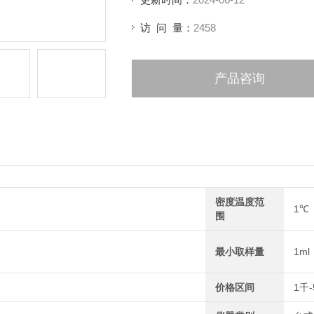
访 问 量：
2458
产品咨询
密度温度范
1℃
围
最小取样量
1ml
价格区间
1千