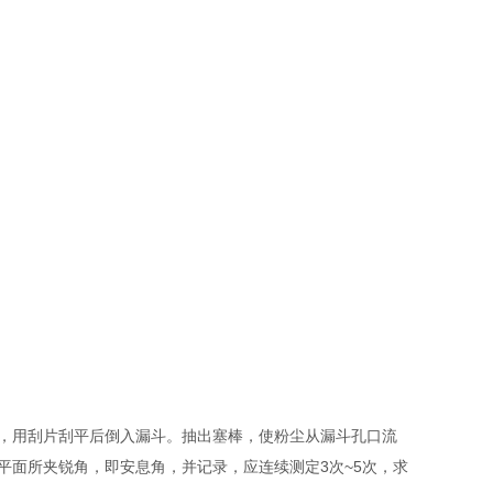
，用刮片刮平后倒入漏斗。抽出塞棒，使粉尘从漏斗孔口流
面所夹锐角，即安息角，并记录，应连续测定3次~5次，求