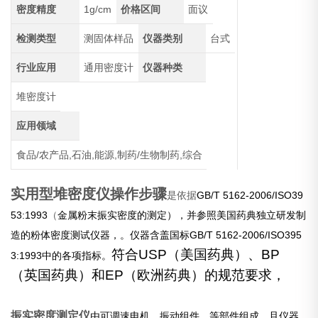
密度精度
1g/cm
价格区间
面议
检测类型
测固体样品
仪器类别
台式
行业应用
通用密度计
仪器种类
堆密度计
应用领域
食品/农产品,石油,能源,制药/生物制药,综合
实用型堆密度仪操作步骤
是依据
GB/T 5162-2006/ISO39
53:1993
（
金属粉末
振实密度的测定），并参照美国药典独立研发制
造的粉体密度测试仪器，。仪器含盖国标
GB/T 5162-2006/ISO395
符合
USP
（
美国药典
）
、
BP
3:1993
中的各项指标。
（
英国药典
）
和
EP
（
欧洲药典
）
的规范要求，
振实密度测定仪
由可调速电机、振动组件、等部件组成。且仪器