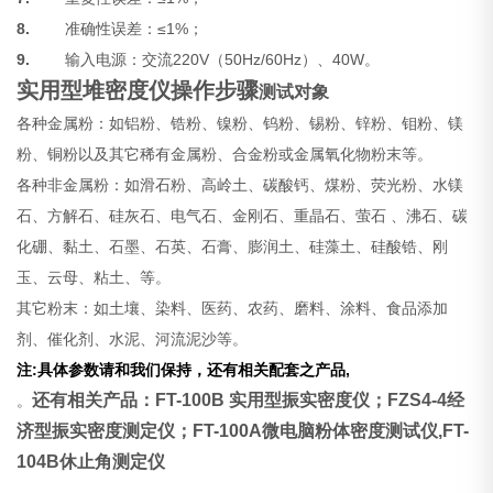
8.
准确性误差：≤1%；
9.
输入电源：交流220V（50Hz/60Hz）、40W。
实用型堆密度仪操作步骤
测试对象
各种金属粉：如铝粉、锆粉、镍粉、钨粉、锡粉、锌粉、钼粉、镁
粉、铜粉以及其它稀有金属粉、合金粉或金属氧化物粉末等。
各种非金属粉：如滑石粉、高岭土、碳酸钙、煤粉、荧光粉、水镁
石、方解石、硅灰石、电气石、金刚石、重晶石、萤石 、沸石、碳
化硼、黏土、石墨、石英、石膏、膨润土、硅藻土、硅酸锆、刚
玉、云母、粘土、等。
其它粉末：如土壤、染料、医药、农药、磨料、涂料、食品添加
剂、催化剂、水泥、河流泥沙等。
注:具体参数请和我们保持，还有相关配套之产品,
还有相关产品：
FT-100B
实用型
振实密度仪
；
FZS4-4
经
。
济型振实密度测定仪；
FT-100A
微电脑粉体密度测试仪
,FT-
104B
休止角测定仪