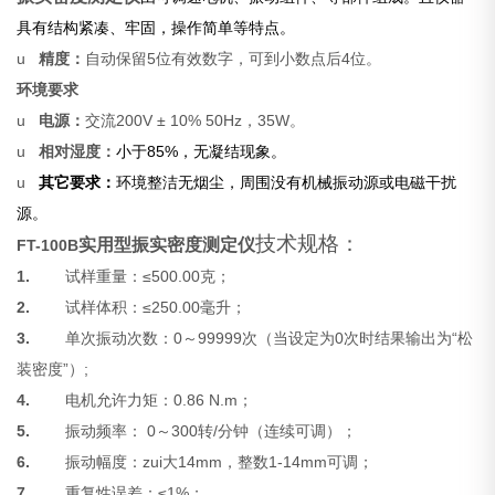
具有结构紧凑、牢固，操作简单等特点。
u
精度：
自动保留5位有效数字，可到小数点后4位。
环境要求
u
电源：
交流200V ± 10% 50Hz，35W。
u
相对湿度：
小于85%，无凝结现象。
u
其它要求：
环境整洁无烟尘，周围没有机械振动源或电磁干扰
源。
技术规格：
实用型
振实密度测定仪
FT-100B
1.
试样重量：≤500.00克；
2.
试样体积：≤250.00毫升；
3.
单次振动次数：0～99999次（当设定为0次时结果输出为“松
装密度”）;
4.
电机允许力矩：0.86 N.m；
5.
振动频率： 0～300转/分钟（连续可调）；
6.
振动幅度：zui大14mm，整数1-14mm可调；
7.
重复性误差：≤1%；