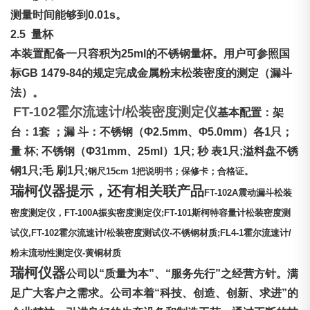
测量时间能够到0.01s。
2.5
量杯
本装置配备一只容积为25ml的不锈钢量杯。用户可参照国
标GB 1479-84的规定完成金属粉末松装密度的测定（漏斗
法）。
FT-102霍尔流速计/
松装密度
测定仪
基本配置：
架
台：1套 ；漏 斗：不锈钢（Φ2.5mm、Φ5.0mm）各1只；
量 杯; 不锈钢（Φ31mm、25ml）1只; 秒 表1只;溢料盘不锈
钢1只;毛 刷1只;
钢尺
15cm
1
把
说明书；保修卡；合格证。
瑞柯仪器
提示，还有相关联产品
FT-102A
震动漏斗松装
密度测定仪，
FT-100A
振实密度测定仪
;FT-101
斯柯特容量计松装密度测
试仪
,FT-102
霍尔流速计
/
松装密度测试仪
-
不锈钢材质
;FL4-1
霍尔流速计
/
粉末流动性测定仪
-
黄铜材质
瑞柯仪器
公司以“质量为本”、“服务先行”之经营方针。满
足广大客户之需求。公司本着“科技、创造、创新、求进”的