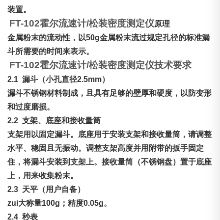
装置。
FT-102霍尔流速计/
松装密度
测定仪
原理
金属粉末的流动性，以50g金属粉末流过规定孔径的标准漏
斗所需要的时间来表示。
FT-102霍尔流速计/
松装密度测定仪
技术要求
2.1
漏斗（小孔直径2.5mm）
漏斗不锈钢材料制成，且具有足够的壁厚和硬度，以防变形
和过度磨损。
2.2
支架、底座和接收量筒
支架用以固定漏斗。底座用于安装支架和接收
量筒
，请调整
水平、稳固且无振动。调整支架高度并用附带的扳手固定
住，将漏斗安装到支架上。接收
量筒
（不锈钢盘）置于底座
上，用来收集粉末。
2.3
天平（用户自备）
zui大称量100g；精度0.05g。
2.4
秒表