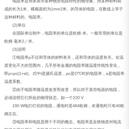
电阻率是用来表示各种物质电阻特性的物理量。用某种材料制
成的长为1米、横截面积为1mm2米。的导体的电阻，在数值上等于
这种材料的、电阻率。
(2)单位
在国际单位制中，电阻率的单位是欧姆·米。一般常用的单位是
欧姆·毫米2／米。
(3)说明
①电阻率ρ不仅和导体的材料有关，还和导体的温度有关。在温
度变化不大的范围内，几乎所有金属的电阻率随温度作线性变化，
即ρ=ρo(1+at)。式中t是摄氏温度，ρo是O℃时的电阻率，a是电阻率
温度系数。
②由于电阻率随温度改变而改变，所以对于某些电器的电阻，
必须说明它们所处的物理状态。如一个220 V
100 W电灯灯丝的电阻，通电时是484欧姆，未通电时只有40欧
姆左右。
③电阻率和电阻是两个不同的概念。电阻率是反映物质对电流