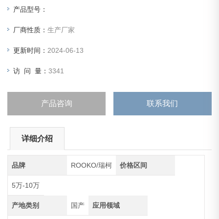
等项目来分析粉体的工艺性能；
产品型号：
下面就我们常用的颗粒和粉末特性分析仪FT-2000A做如下分
厂商性质：
生产厂家
析和解析，希望帮到大家：这个仪器基本上满足我们要讲解
更新时间：
2024-06-13
访 问 量：
3341
产品咨询
联系我们
详细介绍
品牌
ROOKO/瑞柯
价格区间
5万-10万
产地类别
国产
应用领域