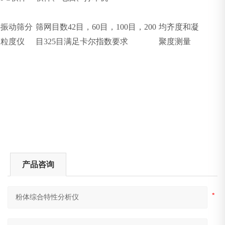
5
振动筛分
筛网目数
42
目，
60
目，
100
目，
200
均齐度和凝
粒度仪
目
325
目满足卡尔指数要求
聚度测量
产品咨询