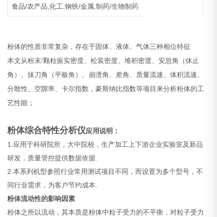
食品/农产品,化工,钢铁/金属,制药/生物制药
粉体
的性质非常复杂，存在于固体、液体、气体三种相位特征
本文从粉末/颗粒
振实密度、松装密度、堆积密度、安息角（休止
角）、抹刀角（平板角）、崩溃角、差角、质量流速、体积流速、
分散性、空隙率、卡尔指数，豪斯纳比指数等项目来分析粉体的工
艺性能；
粉体综合特性分析仪
应用说明：
1.应用于科研院所，大中院校，生产加工上下游企业实验室及新品
研发，质量管控提供数据依据.
2.本系列机型参照行业常用测试项目不同，而设置为多个型号，不
同行业需求，为客户节约成本.
粉体流动性的影响因素
粉体之所以流动，其本质是粉体中粒子受力的不平衡，对粒子受力