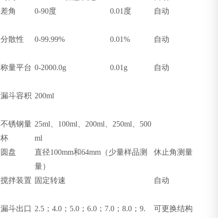
差角
0-90
度
0.01
度
自动
分散性
0-99.99%
0.01%
自动
称量平台
0-2000.0g
0.01g
自动
漏斗容积
200ml
不锈钢
量
25ml
、
100ml
、
200ml
、
250ml
、
500
杯
ml
圆盘
直径
100mm
和
64mm
（少量样品测
休止角测量
量）
搅拌装置
固定转速
自动
漏斗出口
2.5
；
4.0
；
5.0
；
6.0
；
7.0
；
8.0
；
9.
可更换结构