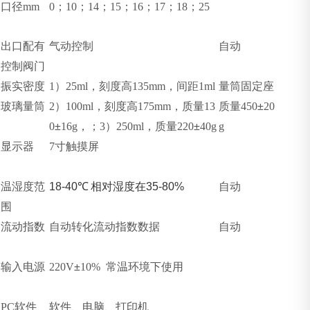
口径
mm
0
；
10
；
14
；
15
；
16
；
17
；
18
；
25
出口配有
气动控制
自动
控制阀门
振实密度
1
）
25ml
，刻度高
135mm
，间距
1ml
量筒固定座
玻璃量筒
2
）
100ml
，刻度高
175mm
，质量
13
质量
450
±
20
0
±
16g
，；
3
）
250ml
，质量
220
±
40g
g
显示器
7
寸触摸屏
温湿度范
18-40
℃
相对湿度在
35-80%
自动
围
流动指数
自动转化流动指数数据
自动
输入电源
220V
±
10%
常温环境下使用
PC
软件
软件、电脑、打印机