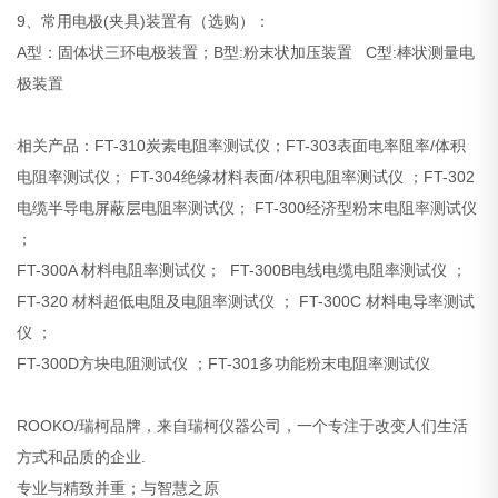
9、常用电极(夹具)装置有（选购）：
A型：固体状三环电极装置；B型:粉末状加压装置 C型:棒状测量电
极装置
相关产品：FT-310炭素电阻率测试仪；FT-303表面电率阻率/体积
电阻率测试仪； FT-304绝缘材料表面/体积电阻率测试仪 ；FT-302
电缆半导电屏蔽层电阻率测试仪； FT-300经济型粉末电阻率测试仪
；
FT-300A 材料电阻率测试仪； FT-300B电线电缆电阻率测试仪 ；
FT-320 材料超低电阻及电阻率测试仪 ； FT-300C 材料电导率测试
仪 ；
FT-300D方块电阻测试仪 ；FT-301多功能粉末电阻率测试仪
ROOKO/瑞柯品牌，来自瑞柯仪器公司，一个专注于改变人们生活
方式和品质的企业.
专业与精致并重；与智慧之原