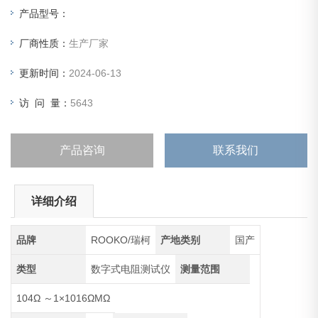
产品型号：
厂商性质：
生产厂家
更新时间：
2024-06-13
访 问 量：
5643
产品咨询
联系我们
详细介绍
品牌
ROOKO/瑞柯
产地类别
国产
类型
数字式电阻测试仪
测量范围
104Ω ～1×1016ΩMΩ