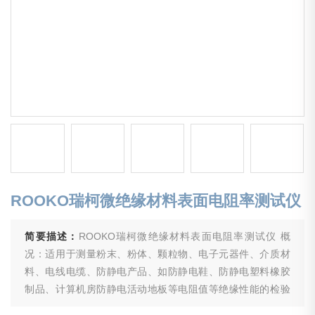
ROOKO瑞柯微绝缘材料表面电阻率测试仪
简要描述：
ROOKO瑞柯微绝缘材料表面电阻率测试仪 概
况：适用于测量粉末、粉体、颗粒物、电子元器件、介质材
料、电线电缆、防静电产品、如防静电鞋、防静电塑料橡胶
制品、计算机房防静电活动地板等电阻值等绝缘性能的检验
和电子电器产品的绝缘电阻测量