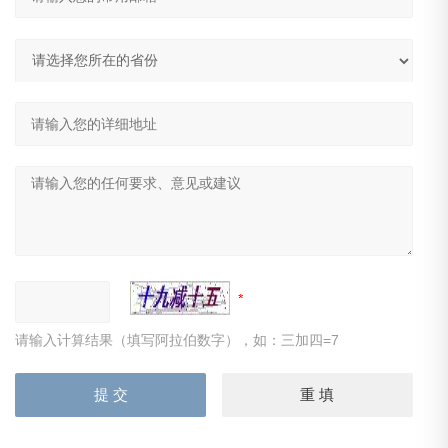
请输入计算结果（填写阿拉伯数字），如：三加四=7