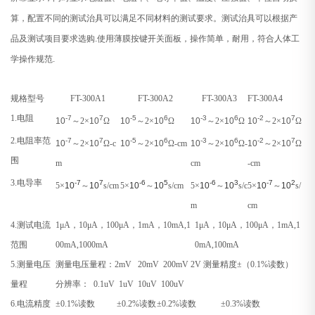
算，配置不同的测试治具可以满足不同材料的测试要求。测试治具可以根据产
品及测试项目要求选购
.
使用薄膜按键开关面板，操作简单，耐用，符合人体工
学操作规范
.
规格型号
FT-300A1
FT-300A2
FT-300A3
FT-300A4
1.
电阻
-7
7
-5
6
-3
6
-2
7
10
～2×
10
Ω
10
～2×
10
Ω
10
～2×
10
Ω
10
～2×
10
Ω
2.
电阻率范
-7
7
-5
6
-3
6
-2
7
10
～2×
10
Ω-c
10
～2×
10
Ω-cm
10
～2×
10
Ω-
10
～2×
10
Ω
围
m
cm
-cm
3.
电导率
-7
7
-6
5
-6
3
-7
2
5
×
10
～
10
s/cm
5
×
10
～
10
s/cm
5
×
10
～
10
s/c
5
×
10
～
10
s/
m
cm
4.
测试电流
1μA
，10μA，100μA，1mA，10mA,1
1μA
，10μA，100μA，1mA,1
范围
00mA,1000mA
0mA,100mA
5.
测量电压
测量电压量程：2mV 20mV 200mV 2V 测量精度±（0.1%读数）
量程
分辨率： 0.1uV 1uV 10uV 100uV
6.
电流精度
±0.1%
读数
±0.2%
读数
±0.2%
读数
±0.3%
读数