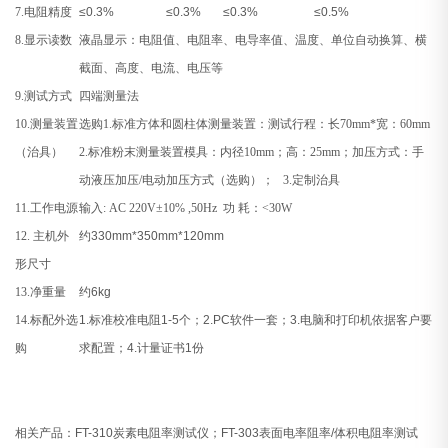
7.
电阻精度
≤0.3%
≤0.3%
≤0.3%
≤0.5%
8.
显示读数
液晶显示：
电阻值、电阻率、电导率值、温度、单位自动换算、横
截面、高度、电流、电压等
9.
测试方式
四端测量法
10.
测量装置
选购1.标准方体和圆柱体测量装置：测试行程：长70mm*宽：60mm
（治具）
2.
标准粉末测量装置模具：内径10mm；高：25mm；加压方式：手
动液压加压/电动加压方式（选购）； 3.定制治具
11.
工作电源
输入
: AC 220V±10% ,50Hz
功
耗：
<30W
12.
主机外
约
330mm*350mm*120mm
形尺
寸
13.
净重量
约
6kg
14.
标配外选
1.
标准校准电阻
1-5
个；
2.PC
软件一套；
3.
电脑和打印机依据客户要
购
求配置；
4.
计量证书
1
份
相关产品：
FT-310
炭素电阻率测试仪；
FT-303
表面电率阻率
/
体积电阻率测试