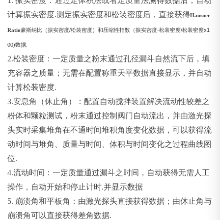
1. 振实密度：通过定体积法或者定质量
法测得数据后，自动
计算振实密度.测定振实密度和松装密度后，直接获得
Hausner
/
-
/
x1
Ratio
豪斯纳比（振实密度
松装密度）和压缩性指数（振实密度
松装密度
松装密度
00)
.
数据
2.
松装密度：一定质量之粉末通过孔径漏斗自然流下后，填
充容器之质量；无需在配置称重天平数据直接显示，并自动
计算松装密度.
3.
安息角（休止角）：配置自动搅拌装置解决流动性较差之
粉体和颗粒测试，粉末通过控制阀门自动流出，并由激光探
头实时采集堆角在不通时间堆积角度变化数据，可以获得流
动时间与堆角、质量与时间、体积与时间变化之过程曲线图
位.
4.
流动时间：一定质量通过漏斗之时间，自动获得无需人工
操作，自动开始和停止计时.并显示数据
5.
崩溃角和平板角：由激光探头直接获得数据；由休止角与
崩溃角可以直接获得差角数据.