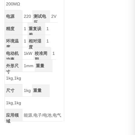
200MΩ
电源
220
测试电
2V
压
精度
1
重复误
1
差
环境温
1
相对湿
1
度
度
电动机
1kW
校准周
1
功率
期
外形尺
1mm
重量
寸
1kg,1kg
尺寸
1kg
重量
1kg,1kg
应用领
能源,电子/电池,电气
域