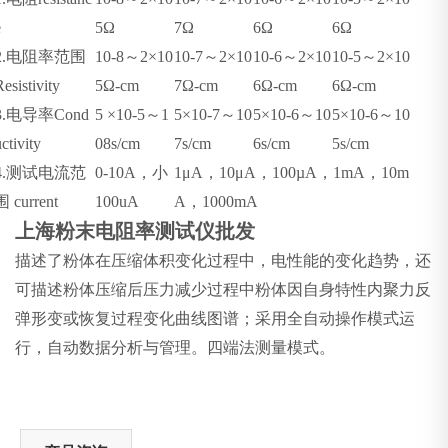
e
5Ω
7Ω
6Ω
6Ω
2.
电阻率范围
10-8
～2×10
10-7
～2×10
10-6
～2×10
10-5
～2×10
Resistivity
5Ω-cm
7Ω-cm
6Ω-cm
6Ω-cm
3.
电导率Cond
5
×10-5～1
5
×10-7～10
5
×10-6～10
5
×10-6～10
uctivity
08s/cm
7s/cm
6s/cm
5s/cm
4.
测试电流范
0-10A
，小
1μA
，10μA，100µA，1mA，10m
围 current
100uA
A，1000mA
上海粉末电阻率测试仪批发
描述了粉体在压缩体积变化过程中，电性能的变化趋势，还
可描述粉体压缩后压力减少过程中粉体因自身特性内聚力反
弹形变或恢复过程变化曲线图谱；采用全自动操作模式运
行，自动数据分析与管理。四端法测量模式。