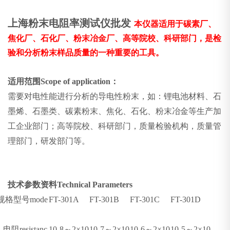
上海粉末电阻率测试仪批发
本仪器适用于碳素厂、
焦化厂、石化厂、粉末冶金厂、高等院校、科研部门，是检
验和分析粉末样品质量的一种重要的工具。
适用范围Scope of application：
需要对电性能进行分析的导电性粉末，如：锂电池材料、石
墨烯、石墨类、碳素粉末、焦化、石化、粉末冶金等生产加
工企业部门；高等院校、科研部门，质量检验机构，质量管
理部门，研发部门等。
技术参数资料Technical Parameters
规格型号mode
FT-301A
FT-301B
FT-301C
FT-301D
1.
电阻resistanc
10-8
～2×10
10-7
～2×10
10-6
～2×10
10-5
～2×10