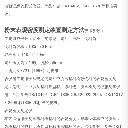
检验理想的测试仪器。产品符合GB/T3402、GB/T1636等标准要
求。
粉末表观密度测定装置测定方法
技术参数：
主要组成部分：底座、支撑架、漏斗、插板、受料筒
受料筒容积：100ml±0.5ml
取样量： 110ml-120ml
漏斗角度为：40度，孔径为8mm
可满足K-6721（1966）之要求
该仪器主要用于从规定的漏斗中流出塑料松散物料的表观密度测
定，是化工行业以及塑料异型材厂原料进厂质量检测的理想测试仪
器。产品符合GB/T3402、GB/T1636 GB/T20022-2005 GB/T1317
3-2008 和1636-79标准的要求。
表观密度测定仪
本方法适用于测量粉料模塑料的表观密度，即单位体积中的质量，
为模塑料的包装，模具型腔和挤出螺杆的设计提供参数。符合GB/T