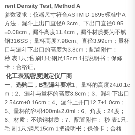
rent Density Test, Method A
参数要求：仪器尺寸符合
ASTM D-1895
标准中
A
方法，漏斗上出口直径
9.3cm
、下出口直径
0.95
±
0.08cm
，漏斗高度
11.4cm
，漏斗材质要为不锈
钢
316SS
；量杯高度
7.98cm
、直径
3.99cm
；量杯
口与漏斗下出口的高度为
3.8cm
；
配置附件：
秒 表1只;毛 刷1只;
钢尺
15cm
1
把
说明书；保修
卡；合格证。
化工表观密度测定仪厂商
一、
选购二，
B
型漏斗要求
1
、量杯的高度
2
4
±
0.1c
m
；
2
、漏斗与量杯的高度
3.8cm
；
3
、漏斗下出口
2.54cm
±
0.16cm
；
4
、漏斗上开口
12.7
±
1.0cm
；
5
、量杯的容积
400ml
±
2.0ml
；
6
、
角度：24度；
6、材质：不锈钢材质；7、配置附件： 秒 表1只;
毛 刷1只;
钢尺
15cm
1
把
说明书；保修卡；合格