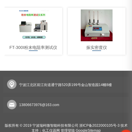
FT-300I粉末电阻率测试仪
振实密度仪
宁波江北区前江街道通宁路520弄199号金山智造园14幢8楼
体积电阻率测试仪
13806673976@163.com
版权所有 © 2019 宁波瑞柯微智能科技有限公司
浙ICP备2022000105号-3
技术
支持：
化工仪器网
管理登陆
GoogleSitemap