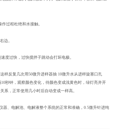
操作过程杜绝和水接触。
插右边。
能速度过快，过快搅拌子跳动会打坏电极。
。这样反复几次用
50
微升进样器抽
10
微升水从进样旋塞口扎
隔
10
秒钟，观察颜色变化，待颜色变成浅黄色时，绿灯亮并开
没关系，正常使用几小时后自动变成一样高。
仪器、电解池、电解液整个系统的正常和准确，
0.5
微升针进纯