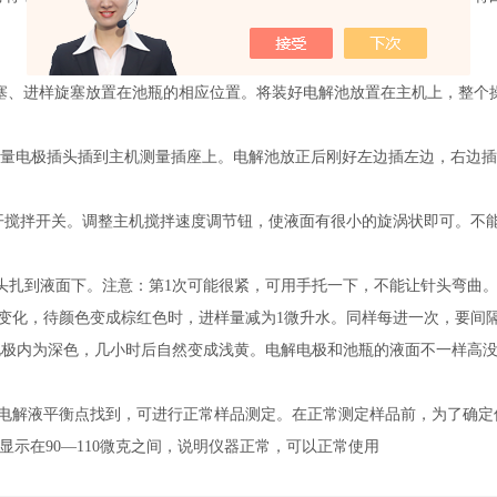
塞、进样旋塞放置在池瓶的相应位置。将装好电解池放置在主机上，整个
测量电极插头插到主机测量插座上。电解池放正后刚好左边插左边，右边
开搅拌开关。调整主机搅拌速度调节钮，使液面有很小的旋涡状即可。不
头扎到液面下。注意：第
1
次可能很紧，可用手托一下，不能让针头弯曲
变化，待颜色变成棕红色时，进样量减为
1
微升水。同样每进一次，要间
电极内为深色，几小时后自然变成浅黄。电解电极和池瓶的液面不一样高
电解液平衡点找到，可进行正常样品测定。在正常测定样品前，为了确定
显示在
90
—
110
微克之间，说明仪器正常，可以正常使用