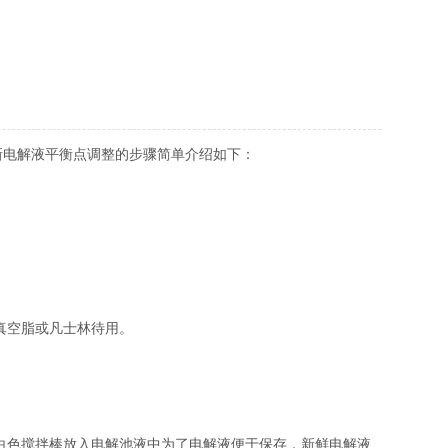
新电解液平衡点调整的步骤简单介绍如下：
真空脂或凡士林待用。
白色搅拌棒放入电解池液中为了电解液便于保存，新鲜电解液