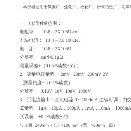
本仪器适用于碳素厂、焦化厂、石化厂、粉末冶金厂、高等
一、电阻
测量范围：
电阻率： 10-8～2X106Ω-cm
方块电阻： 10-8～2X 106Ω/□
电 阻： 10-8～2X106Ω
分辨率： zui小0.1μΩ
测量误差±（0.05%读数±5字）
2、测量电压量程： 2mV 20mV 200mV 2V
测量精度±（0.1%读数）
分辨率： 0.1uV 1uV 10uV 100uV
3、⑴电流输出：直流电流 0～1000mA 连续可调，
⑵量程：1μA，10μA，100µA，1mA，10mA，1000mA
⑶误差：±0.2%读数±2字
4.
240mm
180 mm
80mm
主机
（长）×
（宽）×
（高）