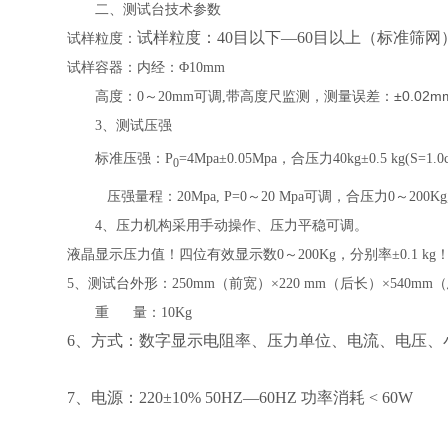
二、测试台技术参数
试样粒度：40目以下—60目以上（标准筛网
试样粒度：
试样容器：内经：Φ10mm
±0.02m
高度：0～20mm可调,带高度尺监测，
测量误差：
3
、测试压强
标准压强：P
=4Mpa±0.05Mpa，合压力40kg±0.5 kg(S=1.0
0
压强量程：20Mpa, P=0～20 Mpa可调，合压力0～200Kg,(
4、压力机构采用手动操作、压力平稳可调。
液晶显示压力值！四位有效显示数0～200Kg，分别率±0.1 kg
5
、测试台外形：
250mm
（前宽）×220 mm（后长）×540mm
重 量：10Kg
6
、方式：数字显示电阻率、压力单位、电流、电压、
7
、电源：220±10% 50HZ—60HZ 功率消耗 < 60W