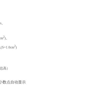
）
m
。
2
cm
)。
2
S=1.0cm
)
！
（总高）
小数点自动显示