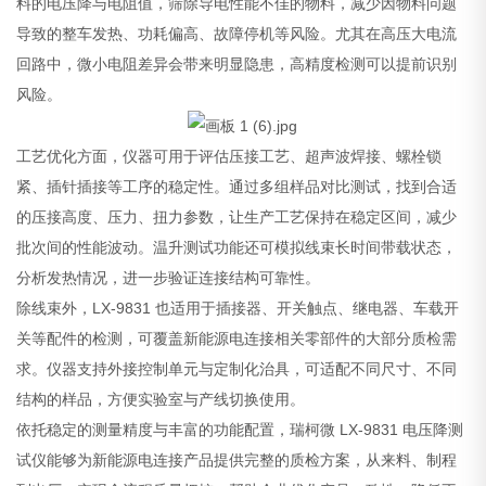
料的电压降与电阻值，筛除导电性能不佳的物料，减少因物料问题
导致的整车发热、功耗偏高、故障停机等风险。尤其在高压大电流
回路中，微小电阻差异会带来明显隐患，高精度检测可以提前识别
风险。
工艺优化方面，仪器可用于评估压接工艺、超声波焊接、螺栓锁
紧、插针插接等工序的稳定性。通过多组样品对比测试，找到合适
的压接高度、压力、扭力参数，让生产工艺保持在稳定区间，减少
批次间的性能波动。温升测试功能还可模拟线束长时间带载状态，
分析发热情况，进一步验证连接结构可靠性。
除线束外，LX-9831 也适用于插接器、开关触点、继电器、车载开
关等配件的检测，可覆盖新能源电连接相关零部件的大部分质检需
求。仪器支持外接控制单元与定制化治具，可适配不同尺寸、不同
结构的样品，方便实验室与产线切换使用。
依托稳定的测量精度与丰富的功能配置，瑞柯微 LX-9831 电压降测
试仪能够为新能源电连接产品提供完整的质检方案，从来料、制程