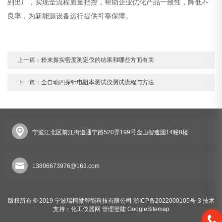
到出厂，实现全流程质量把控，帮助企业优化产品一致性，降低不
良率，为新能源设备运行提供可靠保障。
上一篇：
粉末振实密度测定仪的结果和哪些方面有关
下一篇：
全自动四探针电阻率测试仪测试流程与方法
宁波江北区前江街道通宁路520弄199号金山智造园14幢8楼
13806673976@163.com
版权所有 © 2019 宁波瑞柯微智能科技有限公司
浙ICP备2022000105号-3
技术
支持：
化工仪器网
管理登陆
GoogleSitemap