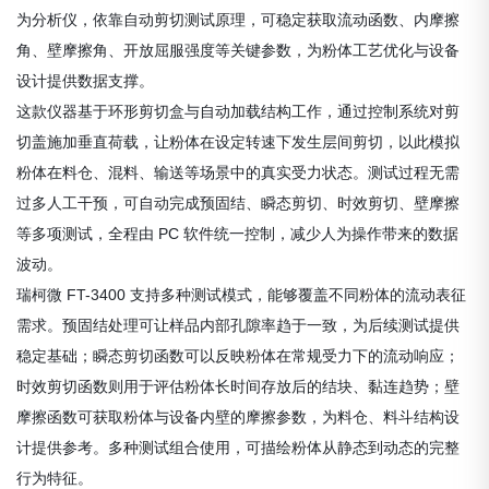
为分析仪，依靠自动剪切测试原理，可稳定获取流动函数、内摩擦
角、壁摩擦角、开放屈服强度等关键参数，为粉体工艺优化与设备
设计提供数据支撑。
这款仪器基于环形剪切盒与自动加载结构工作，通过控制系统对剪
切盖施加垂直荷载，让粉体在设定转速下发生层间剪切，以此模拟
粉体在料仓、混料、输送等场景中的真实受力状态。测试过程无需
过多人工干预，可自动完成预固结、瞬态剪切、时效剪切、壁摩擦
等多项测试，全程由 PC 软件统一控制，减少人为操作带来的数据
波动。
瑞柯微 FT-3400 支持多种测试模式，能够覆盖不同粉体的流动表征
需求。预固结处理可让样品内部孔隙率趋于一致，为后续测试提供
稳定基础；瞬态剪切函数可以反映粉体在常规受力下的流动响应；
时效剪切函数则用于评估粉体长时间存放后的结块、黏连趋势；壁
摩擦函数可获取粉体与设备内壁的摩擦参数，为料仓、料斗结构设
计提供参考。多种测试组合使用，可描绘粉体从静态到动态的完整
行为特征。