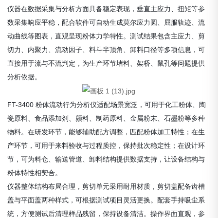
仪器在数据采集与分析方面具备稳定表现，垂直主应力、扭矩等参
数采集响应平稳，配合软件可自动生成莫尔应力圆、屈服轨迹、流
动曲线等图表，直观呈现粉体力学特性。测试结果包含主应力、剪
切力、内聚力、流动因子、料斗半顶角、卸料口径等多项信息，可
直接用于流与不流判定，为生产环节堵料、架桥、鼠孔等问题提供
分析依据。
FT-3400 粉体流动行为分析仪适配场景宽泛，可用于化工粉体、陶
瓷原料、食品添加剂、颜料、制药原料、金属粉末、石墨粉等多种
物料。在研发环节，能够辅助配方调整，匹配粉体加工特性；在生
产环节，可用于来料验收与过程质控，保持批次稳定性；在设计环
节，可为料仓、输送管道、卸料结构提供数据支持，让设备结构与
粉体特性相契合。
仪器整体结构布局合理，剪切单元采用耐用材质，剪切盖配备齿槽
盖与平面盖两种样式，可根据测试项目灵活更换。配套手持吸尘系
统，方便测试后清理样品残留，保持设备清洁。操作界面直观，参