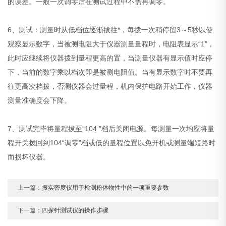
的误差。一般一次调零后在测试过程中不需再调零。
6、测试：测量时从低档位逐渐拔往*，每拨一次稍停留3～5秒以使
观察显示数字，当被测电阻大于仪器测量量程时，电阻表显示“1”，
此时应继续将仪器拨到量程更高的置，当测量仪器有显示值时应停
下，当前的数字乘以档次即是被测电阻值。当有显示数字时不要再
往更高次档拨，否测仪器会过量程，机内保护电路开始工作，仪器
测量准确度会下降。
7、测试完毕将量程拔至“104 ”档后关闭电源。每测量一次均应将量
程开关拨回到104“调零”档或低的量程位置以免开机或测量端短路时
而损坏仪器。
上一篇：
振实密度仪用于检测粉体物性中的一项重要参数
下一篇：
四探针测试仪的操作步骤