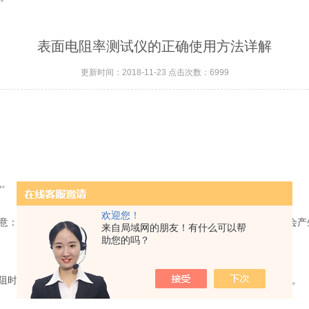
表面电阻率测试仪的正确使用方法详解
更新时间：2018-11-23 点击次数：6999
机。
欢迎您！
.注意：在“Rx”两端不开路，如接在电阻箱或被测量物体上时调零后测量
来自局域网的朋友！有什么可以帮
助您的吗？
测试按钮拨到Rv边，测表面电阻时测试按钮拨到Rs边。然后开机。