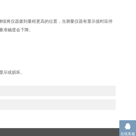
继续将仪器拨到量程更高的位置，当测量仪器有显示值时应停
量准确度会下降。
显示或损坏。
在线客服