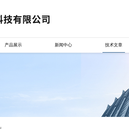
产品展示
新闻中心
技术文章
解