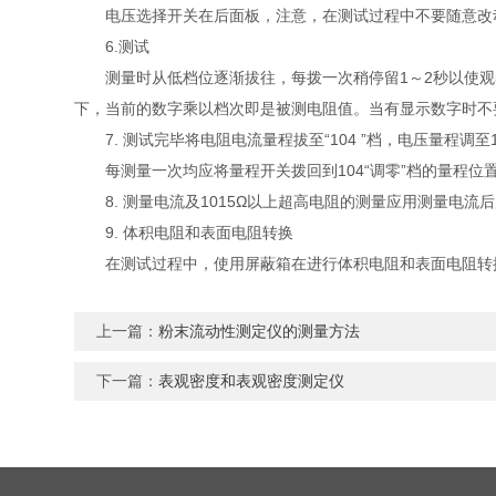
电压选择开关在后面板，注意，在测试过程中不要随意改动
6.测试
测量时从低档位逐渐拔往，每拨一次稍停留1～2秒以使观察
下，当前的数字乘以档次即是被测电阻值。当有显示数字时不
7. 测试完毕将电阻电流量程拔至“104 ”档，电压量程调至
每测量一次均应将量程开关拨回到104“调零”档的量程位
8. 测量电流及1015Ω以上超高电阻的测量应用测量电流
9. 体积电阻和表面电阻转换
在测试过程中，使用屏蔽箱在进行体积电阻和表面电阻转换
上一篇：
粉末流动性测定仪的测量方法
下一篇：
表观密度和表观密度测定仪