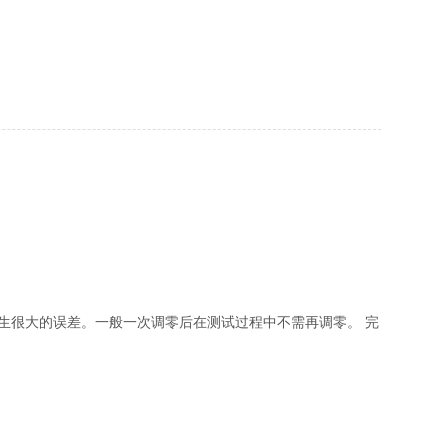
会产生很大的误差。一般一次调零后在测试过程中不需再调零。 完