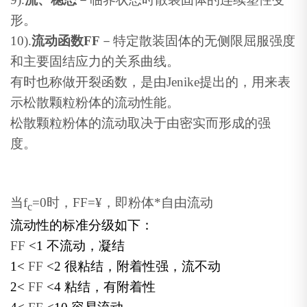
形。
10).
流动函数FF
－特定散装固体的无侧限屈服强度
和主要固结应力的关系曲线。
有时也称做开裂函数，是由Jenike提出的，用来表
示松散颗粒粉体的流动性能。
松散颗粒粉体的流动取决于由密实而形成的强
度。
当f
=0时，FF=
¥
，即粉体*自由流动
c
流动性的标准分级如下：
FF
<1
不流动，凝结
1<
FF
<2
很粘结，附着性强，流不动
2<
FF
<4
粘结，有附着性